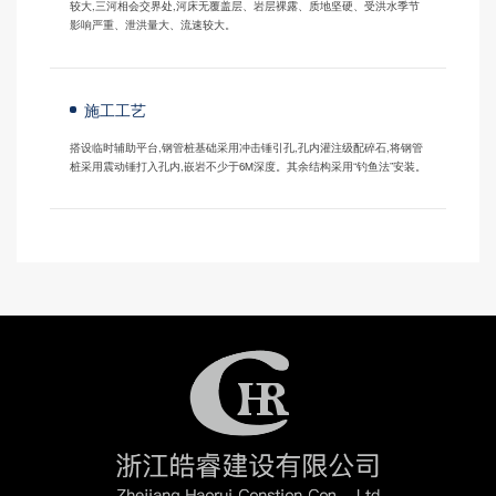
较大,三河相会交界处,河床无覆盖层、岩层裸露、质地坚硬、受洪水季节
影响严重、泄洪量大、流速较大。
施工工艺
搭设临时辅助平台,钢管桩基础采用冲击锤引孔,孔内灌注级配碎石,将钢管
桩采用震动锤打入孔内,嵌岩不少于6M深度。其余结构采用“钓鱼法”安装。