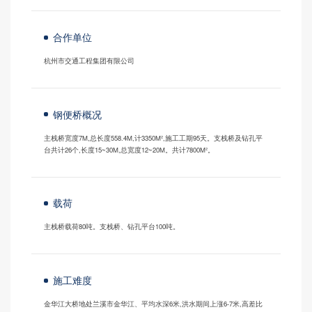
合作单位
杭州市交通工程集团有限公司
钢便桥概况
主栈桥宽度7M,总长度558.4M,计3350M²,施工工期95天。支栈桥及钻孔平
台共计26个,长度15~30M,总宽度12~20M。共计7800M²。
载荷
主栈桥载荷80吨。支栈桥、钻孔平台100吨。
施工难度
金华江大桥地处兰溪市金华江、平均水深6米,洪水期间上涨6-7米,高差比