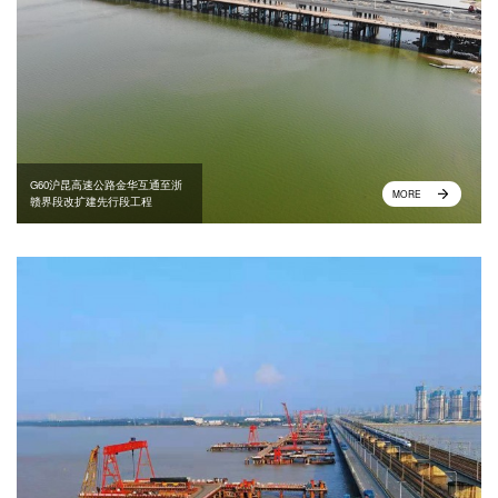
G60沪昆高速公路金华互通至浙
MORE
赣界段改扩建先行段工程