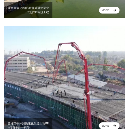
建金高速公路(临金高速建德至金
MORE
华)段TJ1标段工程
赤峰市中环路快速化改造工程PP
MORE
P项目土建一标段