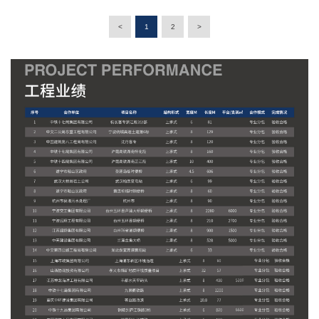
<
1
2
>