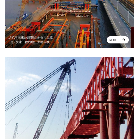
沪杭甬高速公路市区段(乔司至红
MORE
垦) 改建工程钱塘江大桥钢栈桥
工程