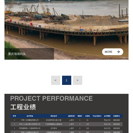
MORE
重庆珞璜码头
<
1
>