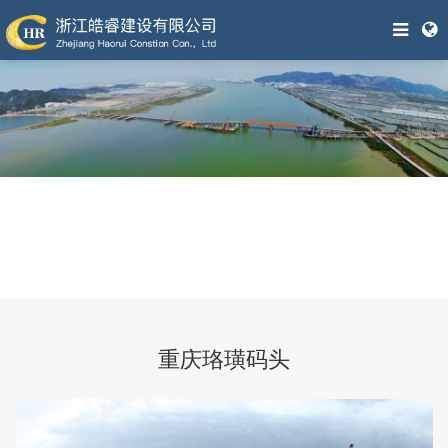
重庆珞璜码头