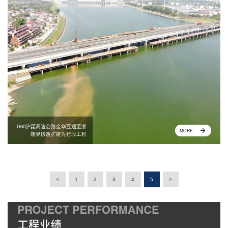
G60沪昆高速公路金华互通至浙
MORE
赣界段改扩建先行段工程
<
1
2
3
4
5
>