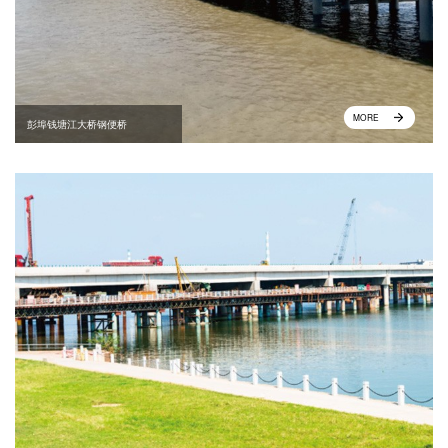
MORE
彭埠钱塘江大桥钢便桥