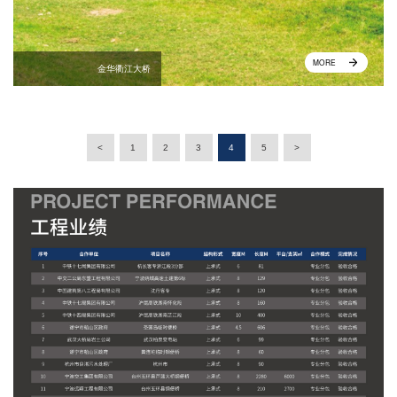
MORE
金华衢江大桥
<
1
2
3
4
5
>